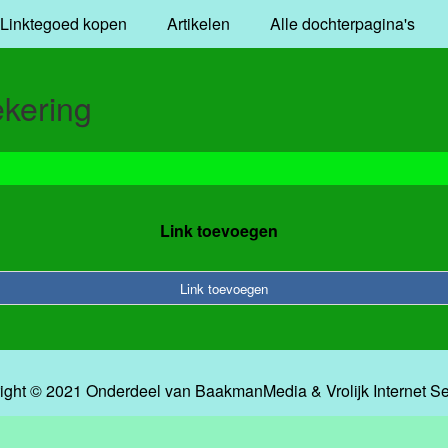
Linktegoed kopen
Artikelen
Alle dochterpagina's
ekering
Link toevoegen
Link toevoegen
ight © 2021 Onderdeel van
BaakmanMedia
&
Vrolijk Internet S