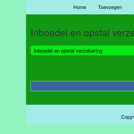
Home
Toevoegen
Inboedel en opstal verz
Inboedel en opstal verzekering
Copyr